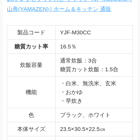
山善(YAMAZEN) | ホーム＆キッチン 通販
製品コード
YJF-M30CC
糖質カット率
16.5％
通常炊飯：3合
炊飯容量
糖質カット炊飯：1.5合
・白米、無洗米、玄米
機能
・おかゆ
・早炊き
色
ブラック、ホワイト
本体サイズ
23.5×30.5×22.5㎝