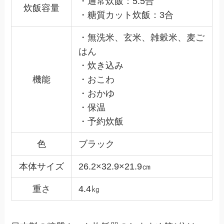
・通常炊飯：5.5合
炊飯容量
・糖質カット炊飯：3合
・無洗米、玄米、雑穀米、麦ご
はん
・炊き込み
機能
・おこわ
・おかゆ
・保温
・予約炊飯
色
ブラック
本体サイズ
26.2×32.9×21.9㎝
重さ
4.4㎏