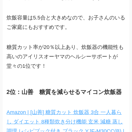
炊飯容量は5.5合と大きめなので、お子さんのいる
ご家庭にもおすすめです。
糖質カット率が20％以上あり、炊飯器の機能性も
高いのアイリスオーヤマのヘルシーサポートが
堂々の1位です！
2位：山善 糖質を減らせるマイコン炊飯器
Amazon | [山善] 糖質カット 炊飯器 3合 一人暮ら
し ダイエット 8種類炊き分け機能 玄米 減糖 蒸し
調理 レシピブック付き ブラック YJF-M30CC(B) |