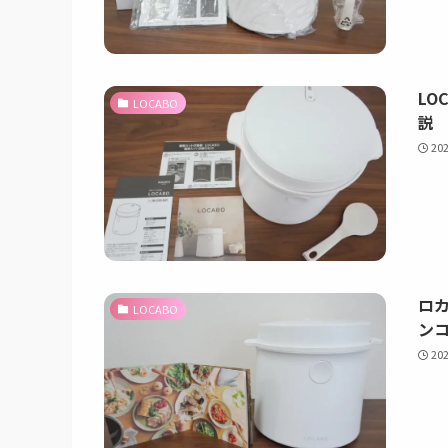
LO
LOCABO
説
20
ロカ
LOCABO
ン
20