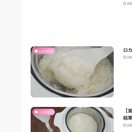
20
ロ
LOCABO
20
【
LOCABO
結
20