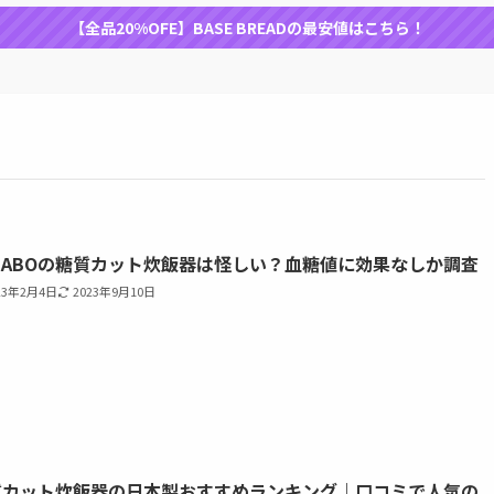
【全品20%OFE】BASE BREADの最安値はこちら！
CABOの糖質カット炊飯器は怪しい？血糖値に効果なしか調査
23年2月4日
2023年9月10日
質カット炊飯器の日本製おすすめランキング｜口コミで人気の