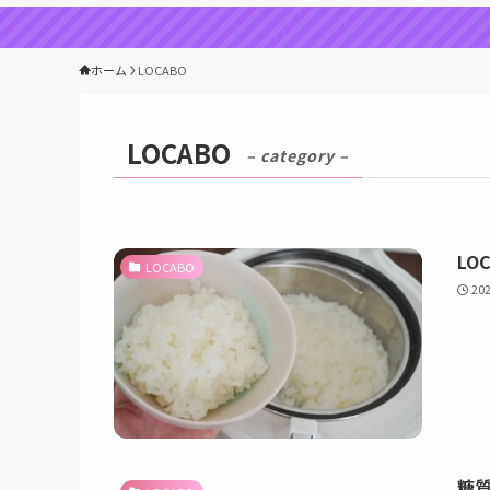
ホーム
LOCABO
LOCABO
– category –
LO
LOCABO
20
糖