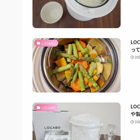
LO
LOCABO
っ
20
LO
LOCABO
や
20