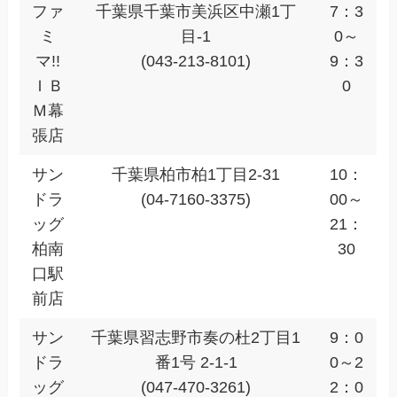
ファ
千葉県千葉市美浜区中瀬1丁
7：3
ミ
目-1
0～
マ!!
(043-213-8101)
9：3
ＩＢ
0
Ｍ幕
張店
サン
千葉県柏市柏1丁目2-31
10：
ドラ
(04-7160-3375)
00～
ッグ
21：
柏南
30
口駅
前店
サン
千葉県習志野市奏の杜2丁目1
9：0
ドラ
番1号 2-1-1
0～2
ッグ
(047-470-3261)
2：0