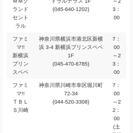
ＭＭグ
トラルテラス 1F
～2
ランド
(045-640-1202)
3：
セント
00
ラル
ファミ
神奈川県横浜市港北区新横
7：
マ!!
浜 3-4 新横浜プリンスペペ
00
新横浜
1F
～2
プリン
(045-470-6785)
3：
スペペ
00
ファミ
神奈川県川崎市幸区堀川町
7：
マ!!
72-34
00
ＴＢＬ
(044-520-3308)
～2
Ｓ川崎
2：
00
(土