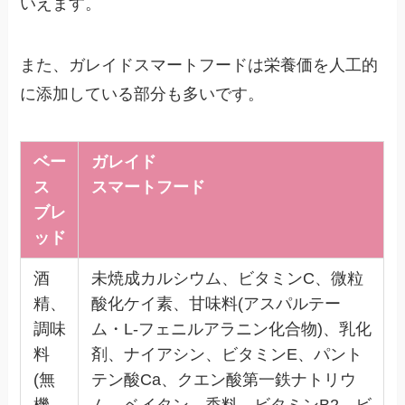
いえます。
また、ガレイドスマートフードは栄養価を人工的
に添加している部分も多いです。
ベー
ガレイド
ス
スマートフード
ブレ
ッド
酒
未焼成カルシウム、ビタミンC、微粒
精、
酸化ケイ素、甘味料(アスパルテー
調味
ム・L-フェニルアラニン化合物)、乳化
料
剤、ナイアシン、ビタミンE、パント
(無
テン酸Ca、クエン酸第一鉄ナトリウ